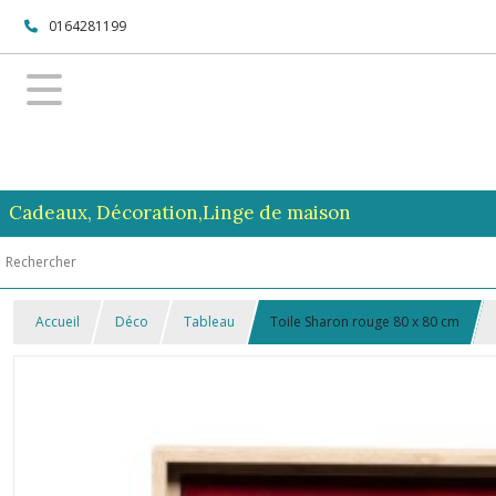
0164281199
Cadeaux, Décoration,Linge de maison
Accueil
Déco
Tableau
Toile Sharon rouge 80 x 80 cm