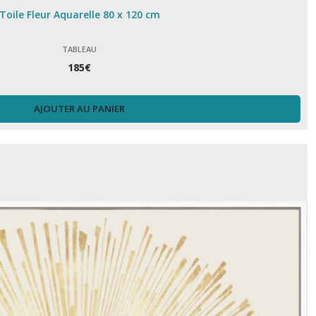
Toile Fleur Aquarelle 80 x 120 cm
TABLEAU
185
€
AJOUTER AU PANIER