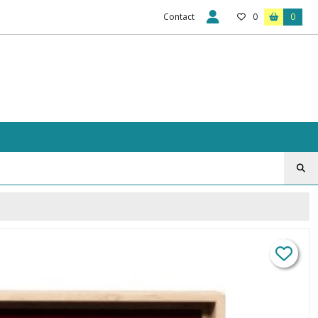
Contact
0
0