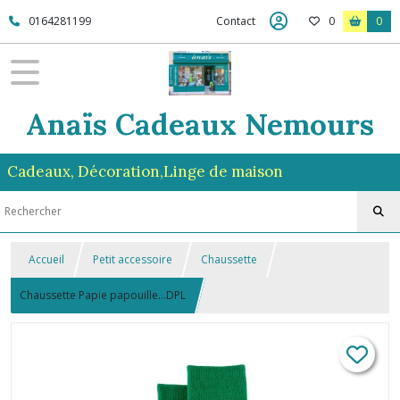
0164281199
Contact
0
0
Anaïs Cadeaux Nemours
Cadeaux, Décoration,Linge de maison
Accueil
Petit accessoire
Chaussette
Chaussette Papie papouille...DPL