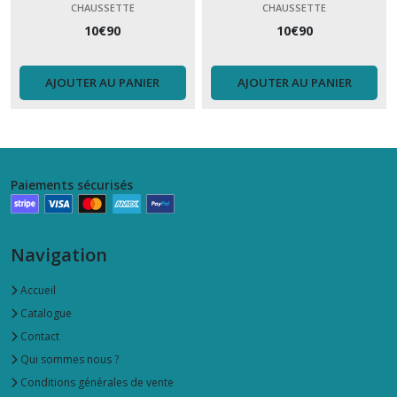
CHAUSSETTE
CHAUSSETTE
10
€
90
10
€
90
AJOUTER AU PANIER
AJOUTER AU PANIER
Paiements sécurisés
Navigation
Accueil
Catalogue
Contact
Qui sommes nous ?
Conditions générales de vente