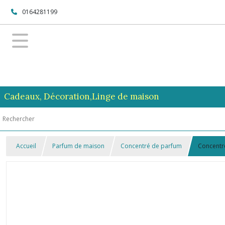
0164281199
Cadeaux, Décoration,Linge de maison
Accueil
Parfum de maison
Concentré de parfum
Concentré