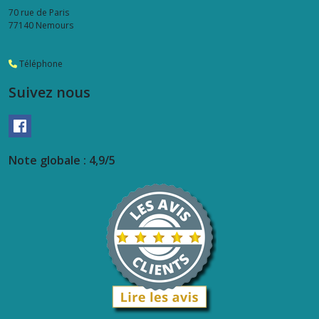
70 rue de Paris
77140
Nemours
Téléphone
Suivez nous
Note globale : 4,9/5