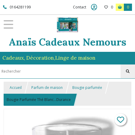
0164281199
Contact
0
0
Anaïs Cadeaux Nemours
Cadeaux, Décoration,Linge de maison
Accueil
Parfum de maison
Bougie parfumée
Bougie Parfumée Thé Blanc...Durance