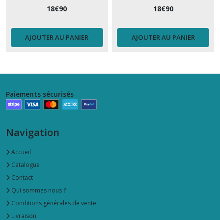
18
€
90
18
€
90
AJOUTER AU PANIER
AJOUTER AU PANIER
Paiements sécurisés
Navigation
Accueil
Catalogue
Contact
Qui sommes nous ?
Conditions générales de vente
Livraison