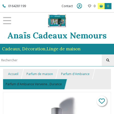
0164281199
Contact
0
0
Anaïs Cadeaux Nemours
Cadeaux, Décoration,Linge de maison
Accueil
Parfum de maison
Parfum d'Ambiance
Parfum d'Ambiance Verveine...Durance