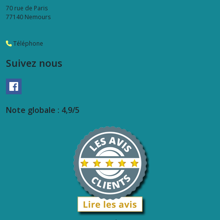
70 rue de Paris
77140
Nemours
Téléphone
Suivez nous
Note globale : 4,9/5