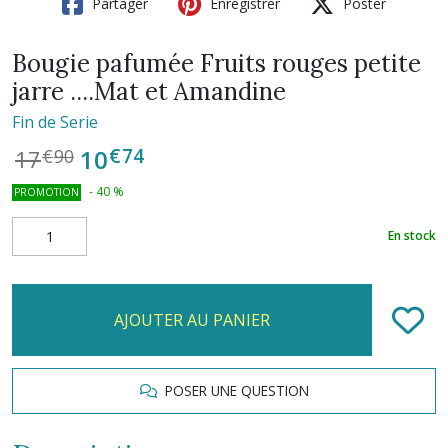
Partager
Enregistrer
Poster
Bougie pafumée Fruits rouges petite
jarre ....Mat et Amandine
Fin de Serie
€
74
10
17
€
90
-
40
%
PROMOTION
En stock
AJOUTER AU PANIER
POSER UNE QUESTION