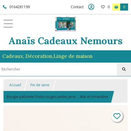
0164281199
Contact
0
0
Anaïs Cadeaux Nemours
Cadeaux, Décoration,Linge de maison
Accueil
Fin de serie
Bougie pafumée Fruits rouges petite jarre ....Mat et Amandine