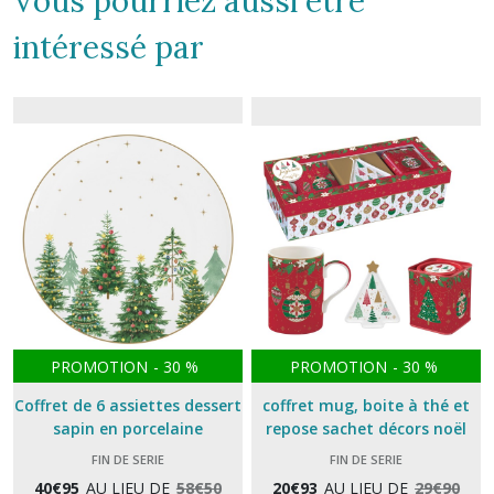
Vous pourriez aussi être
intéressé par
PROMOTION
-
30
%
PROMOTION
-
30
%
Coffret de 6 assiettes dessert
coffret mug, boite à thé et
sapin en porcelaine
repose sachet décors noël
FIN DE SERIE
FIN DE SERIE
40
€
95
AU LIEU DE
58
€
50
20
€
93
AU LIEU DE
29
€
90