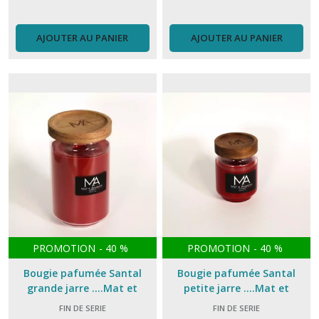
AJOUTER AU PANIER
AJOUTER AU PANIER
PROMOTION
-
40
%
PROMOTION
-
40
%
Bougie pafumée Santal
Bougie pafumée Santal
grande jarre ....Mat et
petite jarre ....Mat et
Amandine
Amandine
FIN DE SERIE
FIN DE SERIE