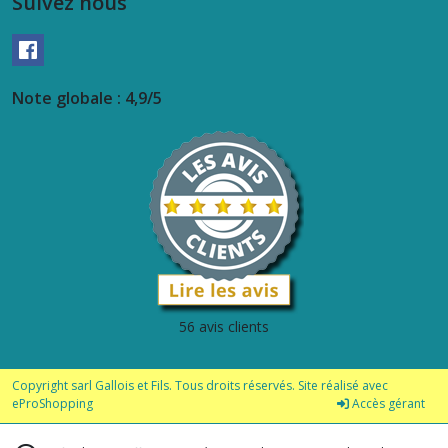
Suivez nous
Note globale : 4,9/5
56 avis clients
Copyright sarl Gallois et Fils. Tous droits réservés. Site réalisé avec
eProShopping
Accès gérant