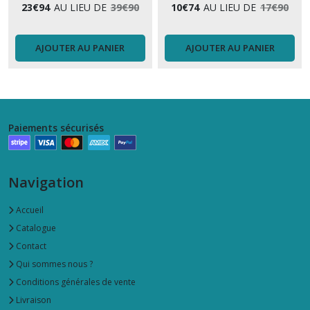
23
€
94
AU LIEU DE
39
€
90
10
€
74
AU LIEU DE
17
€
90
AJOUTER AU PANIER
AJOUTER AU PANIER
Paiements sécurisés
Navigation
Accueil
Catalogue
Contact
Qui sommes nous ?
Conditions générales de vente
Livraison