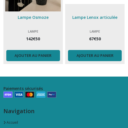
Lampe Osmoze
Lampe Lenox articulée
LAMPE
LAMPE
142
€
50
67
€
50
AJOUTER AU PANIER
AJOUTER AU PANIER
Paiements sécurisés
Navigation
Accueil