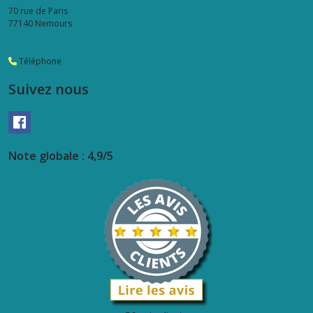
70 rue de Paris
77140
Nemours
Téléphone
Suivez nous
Note globale : 4,9/5