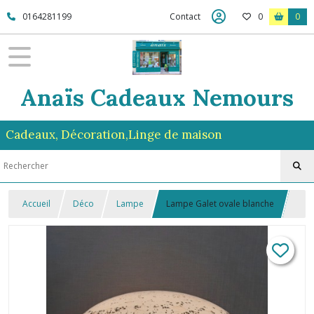
0164281199
Contact
0
0
Anaïs Cadeaux Nemours
Cadeaux, Décoration,Linge de maison
Accueil
Déco
Lampe
Lampe Galet ovale blanche