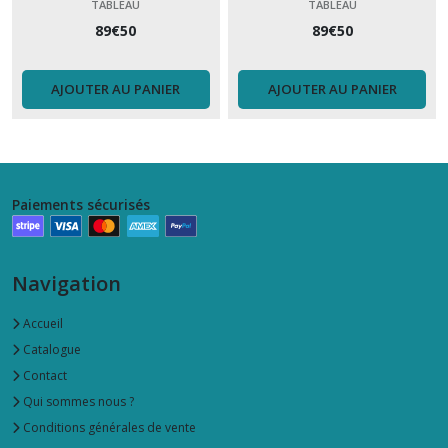
TABLEAU
TABLEAU
89
€
50
89
€
50
AJOUTER AU PANIER
AJOUTER AU PANIER
Paiements sécurisés
Navigation
Accueil
Catalogue
Contact
Qui sommes nous ?
Conditions générales de vente