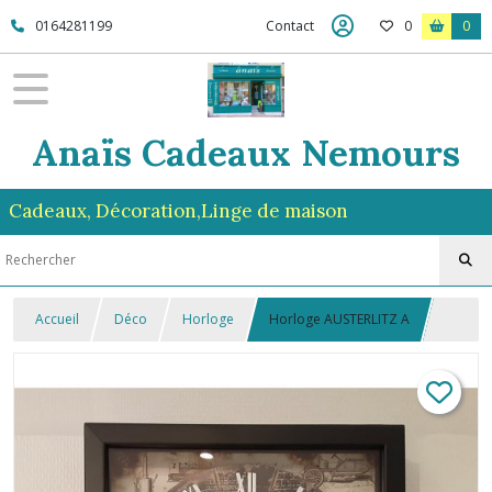
0164281199
Contact
0
0
Anaïs Cadeaux Nemours
Cadeaux, Décoration,Linge de maison
Accueil
Déco
Horloge
Horloge AUSTERLITZ A