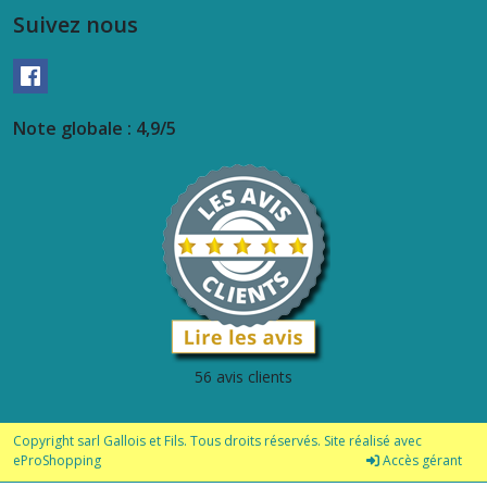
Suivez nous
Note globale : 4,9/5
56 avis clients
Copyright sarl Gallois et Fils. Tous droits réservés. Site réalisé avec
eProShopping
Accès gérant