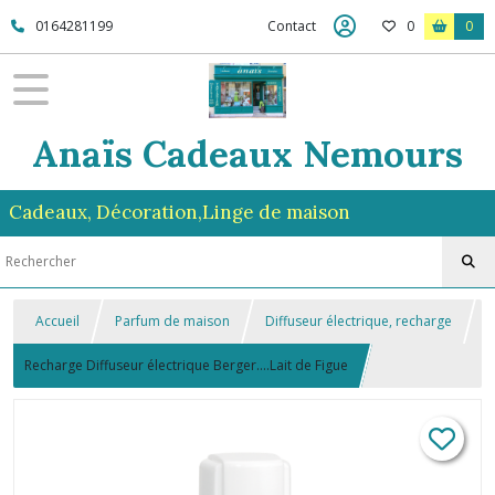
0164281199
Contact
0
0
Anaïs Cadeaux Nemours
Cadeaux, Décoration,Linge de maison
Accueil
Parfum de maison
Diffuseur électrique, recharge
Recharge Diffuseur électrique Berger....Lait de Figue