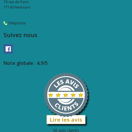
70 rue de Paris
77140
Nemours
Téléphone
Suivez nous
Note globale : 4,9/5
56 avis clients