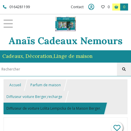
0164281199
Contact
0
0
Anaïs Cadeaux Nemours
Cadeaux, Décoration,Linge de maison
Accueil
Parfum de maison
Diffuseur voiture Berger,recharge
Diffuseur de voiture Lolita Lempicka de la Maison Berger.