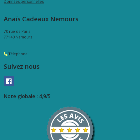
Données personnelles
Anaïs Cadeaux Nemours
70 rue de Paris
77140
Nemours
Téléphone
Suivez nous
Note globale : 4,9/5