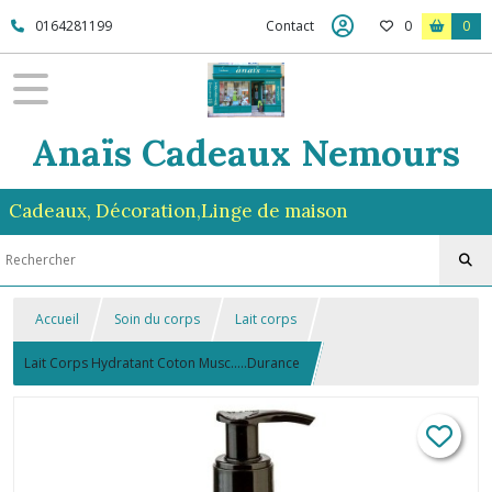
0164281199
Contact
0
0
Anaïs Cadeaux Nemours
Cadeaux, Décoration,Linge de maison
Accueil
Soin du corps
Lait corps
Lait Corps Hydratant Coton Musc.....Durance